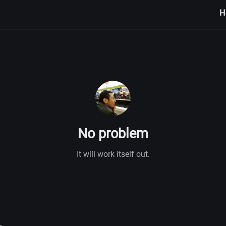
H
No problem
It will work itself out.