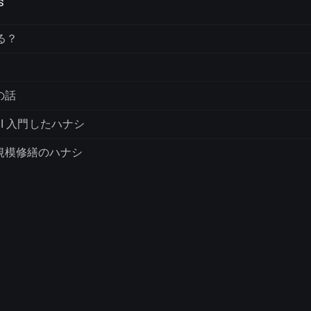
s
てる？
の話
ASI 入門したハナシ
規模修繕のハナシ